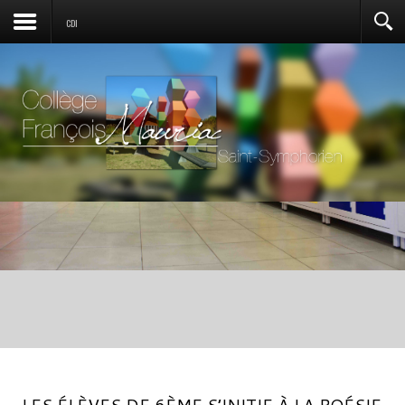
CDI
LES ÉLÈVES DE 6ÈME S’INITIE À LA POÉSIE